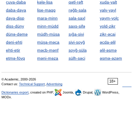
çuva-daba
kələ-lisa
qətl-rəft
xuda-yalt
daba-daya
lise-maqq
rəğb-sala
yalv-yayl
daya-disp
mara-minn
sala-saxl
yaym-yolç
diss-düny
minn-müdd
saxs-sifə
yold-zikr
dünə-dəmə
müdh-müsa
sığa-sivi
zikr-əcai
dəni-ehti
müşa-məca
sivi-soyğ
əcda-əlil
ehti-etir
məcb-mənf
soyğ-süla
əlil-əsmə
etmə-fövq
məni-məza
sülh-səci
əsmə-əzəm
© Academic, 2000-2026
18+
Contact us:
Technical Support
,
Advertising
Dictionaries export
, created on PHP,
Joomla,
Drupal,
WordPress,
MODx.