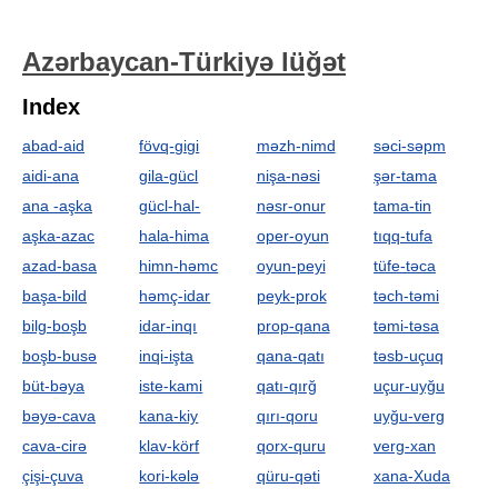
Azərbaycan-Türkiyə lüğət
Index
abad-aid
fövq-gigi
məzh-nimd
səci-səpm
aidi-ana
gila-gücl
nişa-nəsi
şər-tama
ana -aşka
gücl-hal-
nəsr-onur
tama-tin
aşka-azac
hala-hima
oper-oyun
tıqq-tufa
azad-basa
himn-həmc
oyun-peyi
tüfe-təca
başa-bild
həmç-idar
peyk-prok
təch-təmi
bilg-boşb
idar-inqı
prop-qana
təmi-təsa
boşb-busə
inqi-işta
qana-qatı
təsb-uçuq
büt-bəya
iste-kami
qatı-qırğ
uçur-uyğu
bəyə-cava
kana-kiy
qırı-qoru
uyğu-verg
cava-cirə
klav-körf
qorx-quru
verg-xan
çişi-çuva
kori-kələ
qüru-qəti
xana-Xuda